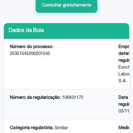
Consultar gratuitamente
Dados da Bula
Número do processo:
Empre
25351545260201545
detent
regular
Eurofa
Labora
S.A.
Número da regularização:
100431172
Data d
regular
03/11/
Categoria regulatória:
Similar
Medic