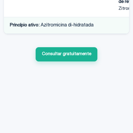
de refe
Zitrom
Princípio ativo:
Azitromicina di-hidratada
Consultar gratuitamente