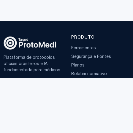
PRODUTO
Ferramentas
Segurança e Fontes
Plataforma de protocolos
oficiais brasileiros e IA
Planos
fundamentada para médicos.
Boletim normativo
EMPRESA
TERMOS
Sobre
Política de Privacidade
Contato
Termos de Uso
LGPD