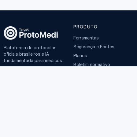
PRODUTO
Ferramentas
Segurança e Fontes
Plataforma de protocolos
oficiais brasileiros e IA
Planos
fundamentada para médicos.
Boletim normativo
EMPRESA
TERMOS
Sobre
Política de Privacidade
Contato
Termos de Uso
LGPD
© 2025–2026 ProtoMedi · CNPJ 65.126.640/0001-98