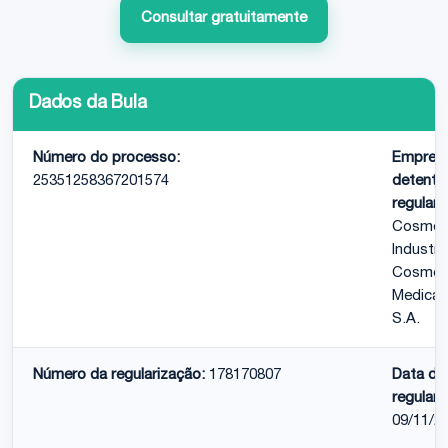
Consultar gratuitamente
Dados da Bula
Número do processo:
Empres
25351258367201574
detento
regulari
Cosme
Industri
Cosmeti
Medica
S.A.
Número da regularização:
178170807
Data da
regulari
09/11/2