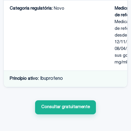
Categoria regulatória:
Novo
Medica
de refer
Medica
de refer
desde
12/11/2
08/04/2
sus got
mg/ml
Princípio ativo:
Ibuprofeno
Consultar gratuitamente