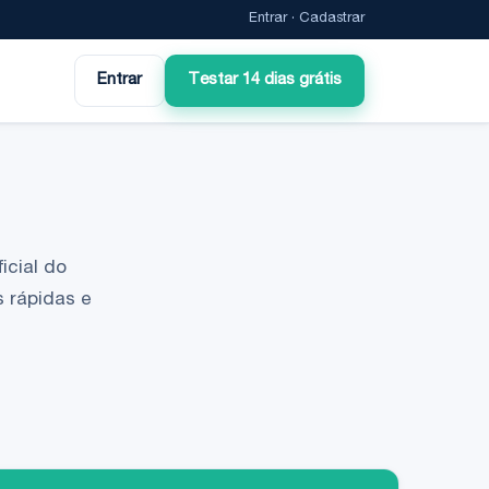
Entrar
·
Cadastrar
Entrar
Testar 14 dias grátis
icial do
 rápidas e