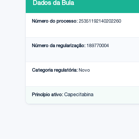
Dados da Bula
Número do processo:
25351192140202260
Número da regularização:
189770004
Categoria regulatória:
Novo
Princípio ativo:
Capecitabina