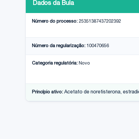
Dados da Bula
Número do processo:
25351387437202392
Número da regularização:
100470656
Categoria regulatória:
Novo
Princípio ativo:
Acetato de noretisterona, estradi