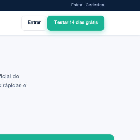
Entrar
·
Cadastrar
Entrar
Testar 14 dias grátis
icial do
 rápidas e