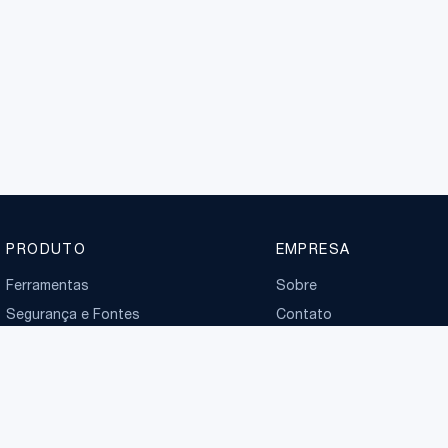
PRODUTO
EMPRESA
Ferramentas
Sobre
Segurança e Fontes
Contato
Planos
Boletim normativo