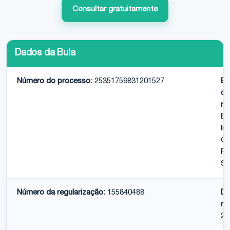
Consultar gratuitamente
Dados da Bula
Número do processo:
25351759831201527
Em
de
re
Br
In
Qu
Fa
S.
Número da regularização:
155840488
Da
re
22