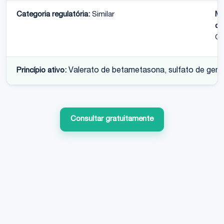
Categoria regulatória:
Similar
Me
de
Qu
Princípio ativo:
Valerato de betametasona, sulfato de gentam
Consultar gratuitamente