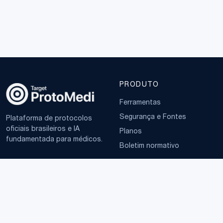
PRODUTO
Ferramentas
Segurança e Fontes
Plataforma de protocolos
oficiais brasileiros e IA
Planos
fundamentada para médicos.
Boletim normativo
EMPRESA
TERMOS
Sobre
Política de Privacidade
Contato
Termos de Uso
LGPD