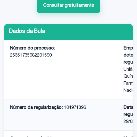
Consultar gratuitamente
Dados da Bula
Número do processo:
Empre
25351735982201590
detent
regula
União
Quími
Farma
Nacion
Número da regularização:
104971396
Data 
regula
29/02