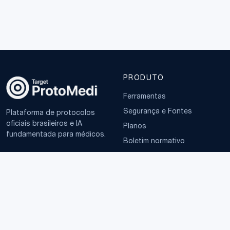
PRODUTO
Ferramentas
Segurança e Fontes
Plataforma de protocolos
oficiais brasileiros e IA
Planos
fundamentada para médicos.
Boletim normativo
EMPRESA
TERMOS
Sobre
Política de Privacidade
Contato
Termos de Uso
LGPD