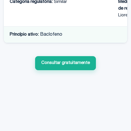
Categoria regulatória:
Similar
Medic
de ref
Liores
Princípio ativo:
Baclofeno
Consultar gratuitamente