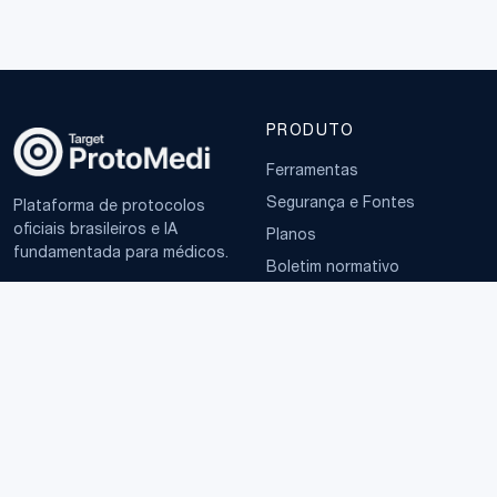
PRODUTO
Ferramentas
Segurança e Fontes
Plataforma de protocolos
oficiais brasileiros e IA
Planos
fundamentada para médicos.
Boletim normativo
EMPRESA
TERMOS
Sobre
Política de Privacidade
Contato
Termos de Uso
LGPD