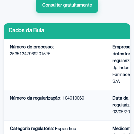
Consultar gratuitamente
Dados da Bula
Número do processo:
Empresa
25351347969201575
detentora
regulariza
Jp Industr
Farmaceut
S/A
Número da regularização:
104910069
Data da
regulariza
02/05/201
Categoria regulatória:
Específico
Medicame