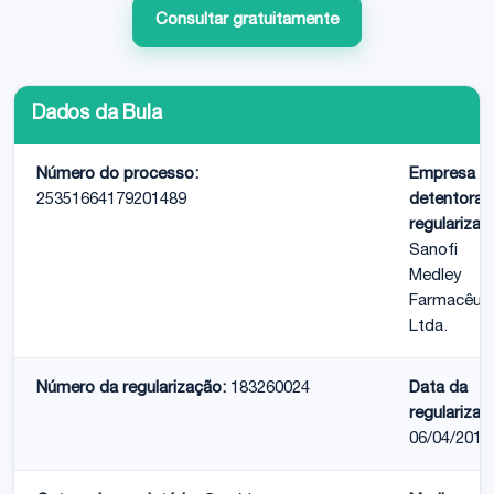
Consultar gratuitamente
Dados da Bula
Número do processo:
Empresa
25351664179201489
detentora 
regularizaç
Sanofi
Medley
Farmacêuti
Ltda.
Número da regularização:
183260024
Data da
regularizaç
06/04/2015