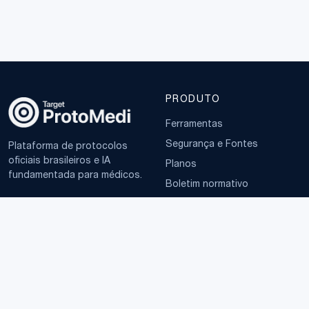
PRODUTO
Ferramentas
Segurança e Fontes
Plataforma de protocolos
oficiais brasileiros e IA
Planos
fundamentada para médicos.
Boletim normativo
EMPRESA
TERMOS
Sobre
Política de Privacidade
Contato
Termos de Uso
LGPD