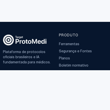
PRODUTO
Ferramentas
Segurança e Fontes
Plataforma de protocolos
oficiais brasileiros e IA
Planos
fundamentada para médicos.
Boletim normativo
EMPRESA
TERMOS
Sobre
Política de Privacidade
Contato
Termos de Uso
LGPD