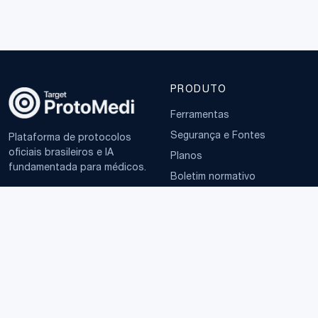
PRODUTO
Ferramentas
Segurança e Fontes
Plataforma de protocolos
oficiais brasileiros e IA
Planos
fundamentada para médicos.
Boletim normativo
EMPRESA
TERMOS
Sobre
Política de Privacidade
Contato
Termos de Uso
LGPD