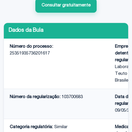
Consultar gratuitamente
Dados da Bula
Número do processo:
Empres
25351935736201617
detento
regulari
Laborató
Teuto
Brasilei
Número da regularização:
103700683
Data da
regulari
09/05/2
Categoria regulatória:
Similar
Medica