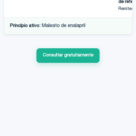
de refer
Renitec
Princípio ativo:
Maleato de enalapril
Consultar gratuitamente