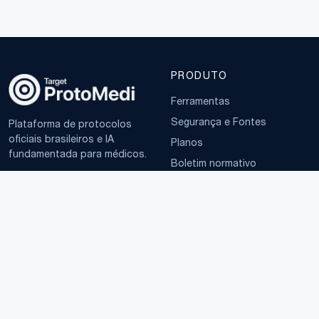
PRODUTO
Ferramentas
Segurança e Fontes
Plataforma de protocolos
oficiais brasileiros e IA
Planos
fundamentada para médicos.
Boletim normativo
EMPRESA
TERMOS
Sobre
Política de Privacidade
Contato
Termos de Uso
LGPD