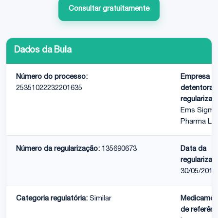
Consultar gratuitamente
Dados da Bula
Número do processo:
Empresa
25351022232201635
detentora 
regularizaç
Ems Sigma
Pharma Lt
Número da regularização:
135690673
Data da
regularizaç
30/05/2016
Categoria regulatória:
Similar
Medicamen
de referênc