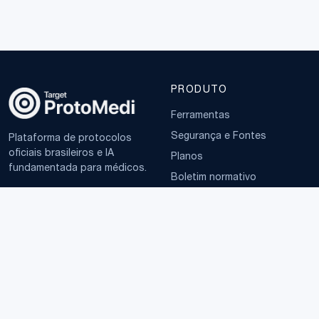
PRODUTO
Ferramentas
Segurança e Fontes
Plataforma de protocolos
oficiais brasileiros e IA
Planos
fundamentada para médicos.
Boletim normativo
EMPRESA
TERMOS
Sobre
Política de Privacidade
Contato
Termos de Uso
LGPD