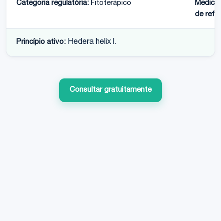
Categoria regulatória:
Fitoterápico
Medica
de refer
Princípio ativo:
Hedera helix l.
Consultar gratuitamente