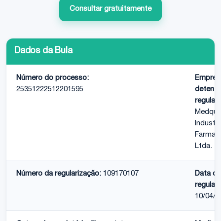
Consultar gratuitamente
Dados da Bula
Número do processo:
Empres
25351222512201595
detento
regular
Medqui
Industri
Farmac
Ltda.
Número da regularização:
109170107
Data da
regular
10/04/2