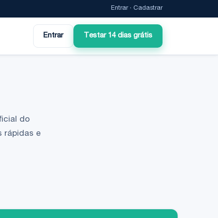
Entrar
·
Cadastrar
Entrar
Testar 14 dias grátis
icial do
 rápidas e