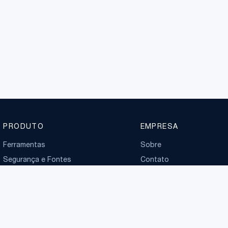
PRODUTO
EMPRESA
Ferramentas
Sobre
Segurança e Fontes
Contato
Planos
Boletim normativo