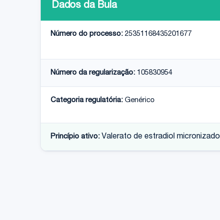
Dados da Bula
Número do processo:
25351168435201677
Número da regularização:
105830954
Categoria regulatória:
Genérico
Princípio ativo:
Valerato de estradiol micronizado