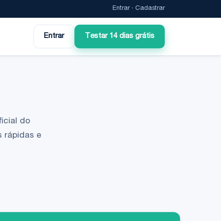
Entrar
·
Cadastrar
Entrar
Testar 14 dias grátis
icial do
 rápidas e