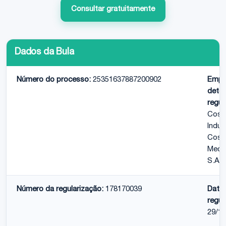
Consultar gratuitamente
Dados da Bula
Número do processo:
25351637887200902
Empr
deten
regul
Cos
Indus
Cosm
Medi
S.A.
Número da regularização:
178170039
Data
regul
29/11