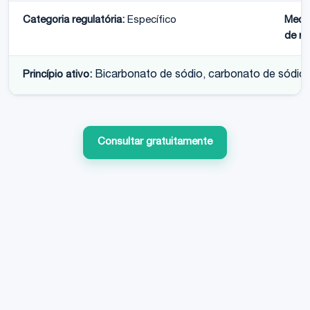
Categoria regulatória:
Específico
Medi
de re
Princípio ativo:
Bicarbonato de sódio, carbonato de sódio, 
Consultar gratuitamente