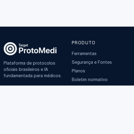
PRODUTO
Ferramentas
Segurança e Fontes
Plataforma de protocolos
oficiais brasileiros e IA
Planos
fundamentada para médicos.
Boletim normativo
EMPRESA
TERMOS
Sobre
Política de Privacidade
Contato
Termos de Uso
LGPD