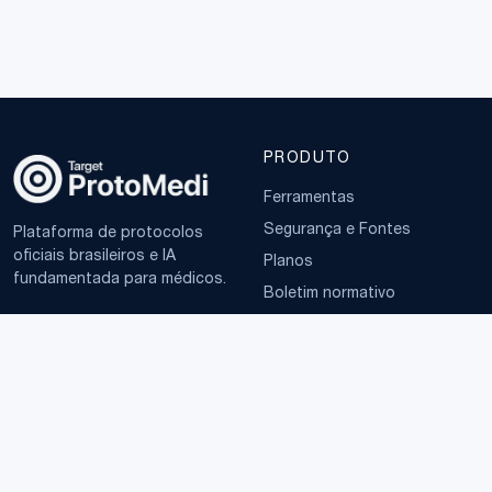
PRODUTO
Ferramentas
Segurança e Fontes
Plataforma de protocolos
oficiais brasileiros e IA
Planos
fundamentada para médicos.
Boletim normativo
EMPRESA
TERMOS
Sobre
Política de Privacidade
Contato
Termos de Uso
LGPD