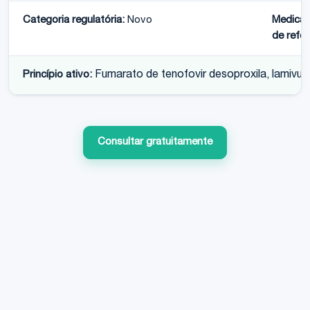
Categoria regulatória:
Novo
Medica
de refer
Princípio ativo:
Fumarato de tenofovir desoproxila, lamivud
Consultar gratuitamente