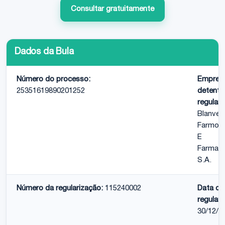
Consultar gratuitamente
Dados da Bula
Número do processo:
Empres
25351619890201252
detento
regulari
Blanver
Farmoq
E
Farmace
S.A.
Número da regularização:
115240002
Data da
regulari
30/12/2