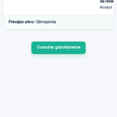
de referên
Amaryl
Princípio ativo:
Glimepirida
Consultar gratuitamente