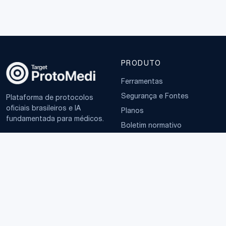
PRODUTO
Ferramentas
Segurança e Fontes
Plataforma de protocolos
oficiais brasileiros e IA
Planos
fundamentada para médicos.
Boletim normativo
EMPRESA
TERMOS
Sobre
Política de Privacidade
Contato
Termos de Uso
LGPD