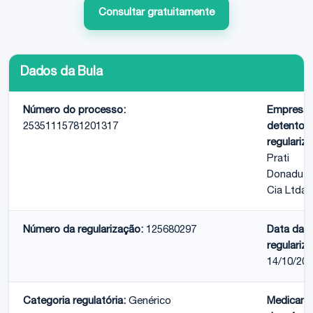
Consultar gratuitamente
Dados da Bula
Número do processo:
Empresa
25351115781201317
detentora
regulariz
Prati
Donaduzz
Cia Ltda
Número da regularização:
125680297
Data da
regulariz
14/10/20
Categoria regulatória:
Genérico
Medicam