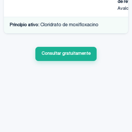
de refe
Avalox
Princípio ativo:
Cloridrato de moxifloxacino
Consultar gratuitamente