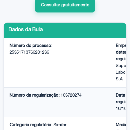
Consultar gratuitamente
Dados da Bula
Número do processo:
Empre
25351713766201236
detent
regular
Supera
Labora
S.A
Número da regularização:
103720274
Data d
regular
10/10/
Categoria regulatória:
Similar
Medic