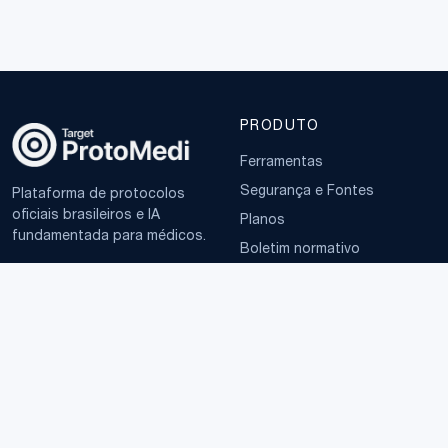
PRODUTO
Ferramentas
Segurança e Fontes
Plataforma de protocolos
oficiais brasileiros e IA
Planos
fundamentada para médicos.
Boletim normativo
EMPRESA
TERMOS
Sobre
Política de Privacidade
Contato
Termos de Uso
LGPD