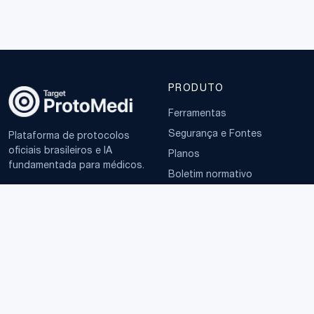
PRODUTO
Ferramentas
Segurança e Fontes
Plataforma de protocolos
oficiais brasileiros e IA
Planos
fundamentada para médicos.
Boletim normativo
EMPRESA
TERMOS
Sobre
Política de Privacidade
Contato
Termos de Uso
LGPD