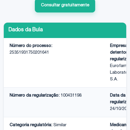
Consultar gratuitamente
Dados da Bula
Número do processo:
Empresa
25351931750201641
detentora
regulariza
Eurofarm
Laboratór
S.A.
Número da regularização:
100431198
Data da
regulariza
24/10/201
Categoria regulatória:
Similar
Medicame