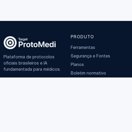
PRODUTO
Ferramentas
Segurança e Fontes
Plataforma de protocolos
oficiais brasileiros e IA
Planos
fundamentada para médicos.
Boletim normativo
EMPRESA
TERMOS
Sobre
Política de Privacidade
Contato
Termos de Uso
LGPD