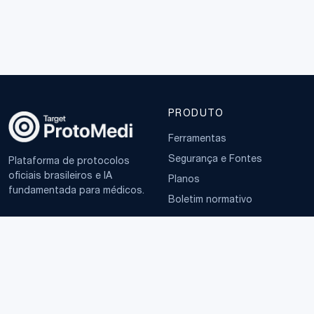
PRODUTO
Ferramentas
Segurança e Fontes
Plataforma de protocolos
oficiais brasileiros e IA
Planos
fundamentada para médicos.
Boletim normativo
EMPRESA
TERMOS
Sobre
Política de Privacidade
Contato
Termos de Uso
LGPD