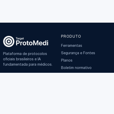
PRODUTO
Ferramentas
Segurança e Fontes
Plataforma de protocolos
oficiais brasileiros e IA
Planos
fundamentada para médicos.
Boletim normativo
EMPRESA
TERMOS
Sobre
Política de Privacidade
Contato
Termos de Uso
LGPD