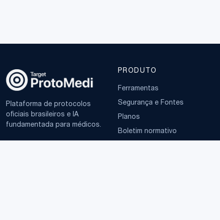
PRODUTO
Ferramentas
Segurança e Fontes
Plataforma de protocolos
oficiais brasileiros e IA
Planos
fundamentada para médicos.
Boletim normativo
EMPRESA
TERMOS
Sobre
Política de Privacidade
Contato
Termos de Uso
LGPD