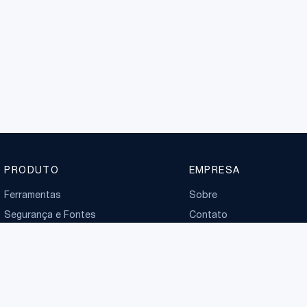
PRODUTO
EMPRESA
Ferramentas
Sobre
Segurança e Fontes
Contato
Planos
Boletim normativo