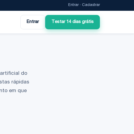
Entrar
·
Cadastrar
Entrar
Testar 14 dias grátis
rtificial do
stas rápidas
ento em que