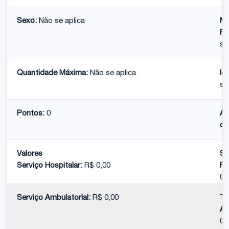
Sexo:
Não se aplica
Mé
Pe
se
Quantidade Máxima:
Não se aplica
Id
se
Pontos:
0
At
co
Valores
Se
Serviço Hospitalar:
R$ 0,00
Pr
0,
Serviço Ambulatorial:
R$ 0,00
To
Am
0,