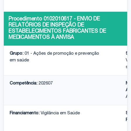
Procedimento 0102010617 - ENVIO DE
RELATÓRIOS DE INSPEÇÃO DE
ESTABELECIMENTOS FABRICANTES DE
MEDICAMENTOS À ANVISA
Grupo:
01 - Ações de promoção e prevenção
Su
em saúde
Vi
sa
Competência:
202607
Mo
At
Am
Financiamento:
Vigilância em Saúde
Su
Fi