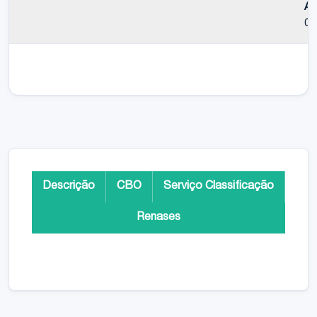
Am
0,
Descrição
CBO
Serviço Classificação
Renases