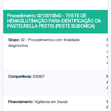
Procedimento 0213010640 - TESTE DE
HEMAGLUTINAÇÃO PARA IDENTIFICAÇÃO DA
PASTEURELLA PESTIS (PESTE BUBONICA)
Grupo:
02 - Procedimentos com finalidade
Su
diagnóstica
Di
vi
ep
am
Competência:
202607
Mo
At
Am
Financiamento:
Vigilância em Saúde
Su
Fi