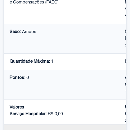
e Compensações (FAEC)
Fi
Re
Ac
Sexo:
Ambos
Mé
Pe
se
Quantidade Máxima:
1
Id
Pontos:
0
At
co
-
Valores
Se
Serviço Hospitalar:
R$ 0,00
Pr
0,