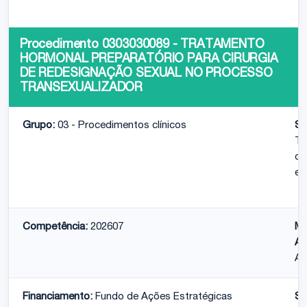
Procedimento 0303030089 - TRATAMENTO
HORMONAL PREPARATÓRIO PARA CIRURGIA
DE REDESIGNAÇÃO SEXUAL NO PROCESSO
TRANSEXUALIZADOR
Grupo:
03 - Procedimentos clínicos
Su
Tr
cl
es
Competência:
202607
Mo
At
Am
Financiamento:
Fundo de Ações Estratégicas
Su