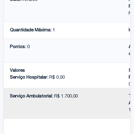
Pe
Nã
Quantidade Máxima:
1
Id
Pontos:
0
At
co
Valores
Se
Serviço Hospitalar:
R$ 0,00
Pr
0,
Serviço Ambulatorial:
R$ 1.700,00
To
Am
1.