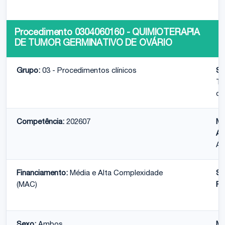
Procedimento 0304060160 - QUIMIOTERAPIA
DE TUMOR GERMINATIVO DE OVÁRIO
Grupo:
03 - Procedimentos clínicos
Su
Tr
on
Competência:
202607
Mo
At
Am
Financiamento:
Média e Alta Complexidade
Su
(MAC)
Fi
Sexo:
Ambos
Mé