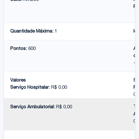
Pe
Quantidade Máxima:
1
Id
Pontos:
600
At
co
-
Valores
Se
Serviço Hospitalar:
R$ 0,00
Pr
0,
Serviço Ambulatorial:
R$ 0,00
To
Am
0,