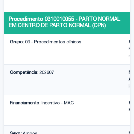
Procedimento 0310010055 - PARTO NORMAL
EM CENTRO DE PARTO NORMAL (CPN)
Grupo:
03 - Procedimentos clínicos
Su
Pa
na
Competência:
202607
Mo
At
Ho
Financiamento:
Incentivo - MAC
Su
Fi
Sexo:
Ambos
Mé