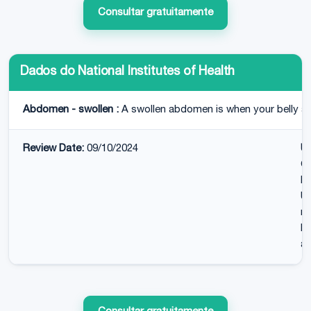
Consultar gratuitamente
Dados do National Institutes of Health
Abdomen - swollen :
A swollen abdomen is when your belly are
Review Date:
09/10/2024
U
Cl
Me
Un
re
Di
an