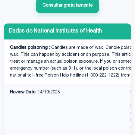
Consultar gratuitamente
Dados do National Institutes of Health
Candles poisoning :
Candles are made of wax. Candle poiso
wax. This can happen by accident or on purpose. This article 
treat or manage an actual poison exposure. If you or someone 
emergency number (such as 911), or the local poison control c
national toll-free Poison Help hotline (1-800-222-1222) from 
Review Date:
14/10/2025
U
CP
Ka
re
Di
an