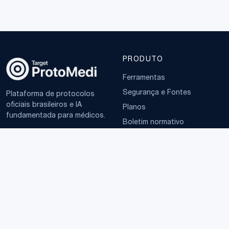
PRODUTO
Ferramentas
Segurança e Fontes
Plataforma de protocolos
oficiais brasileiros e IA
Planos
fundamentada para médicos.
Boletim normativo
EMPRESA
TERMOS
Sobre
Política de Privacidade
Contato
Termos de Uso
LGPD