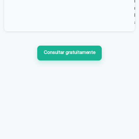
Ka
re
Di
an
Consultar gratuitamente