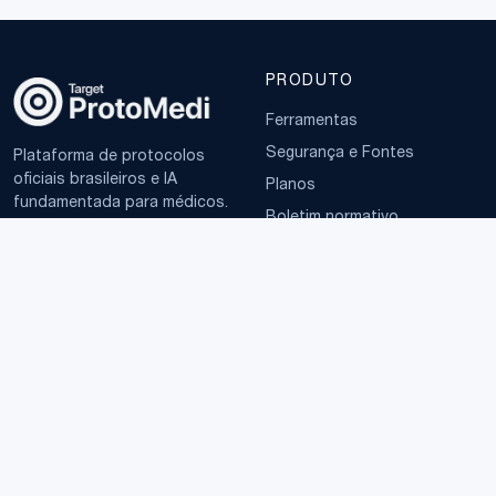
PRODUTO
Ferramentas
Segurança e Fontes
Plataforma de protocolos
oficiais brasileiros e IA
Planos
fundamentada para médicos.
Boletim normativo
EMPRESA
TERMOS
Sobre
Política de Privacidade
Contato
Termos de Uso
LGPD
© 2025–2026 ProtoMedi · CNPJ 65.126.640/0001-98