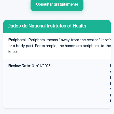
Consultar gratuitamente
Dados do National Institutes of Health
Peripheral :
Peripheral means "away from the center." It refe
or a body part. For example, the hands are peripheral to the s
knees.
Review Date:
01/01/2025
U
Cl
Fa
Me
WA
Me
Di