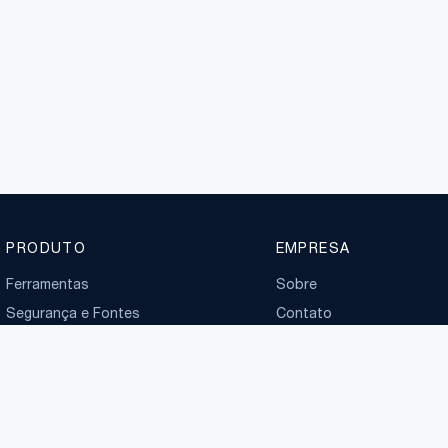
PRODUTO
EMPRESA
Ferramentas
Sobre
Segurança e Fontes
Contato
Planos
Boletim normativo