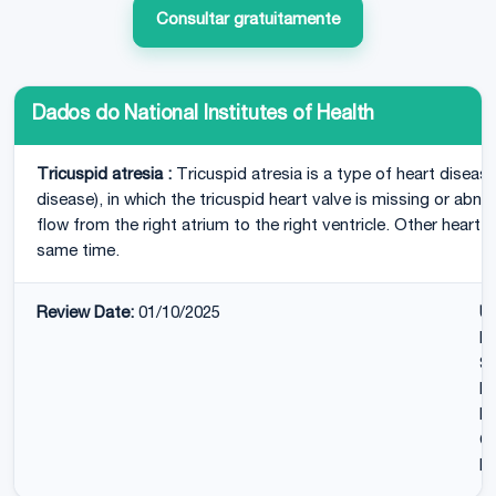
Consultar gratuitamente
Dados do National Institutes of Health
Tricuspid atresia :
Tricuspid atresia is a type of heart disease
disease), in which the tricuspid heart valve is missing or ab
flow from the right atrium to the right ventricle. Other heart 
same time.
Review Date:
01/10/2025
U
MD
Su
Me
Da
Co
Ed