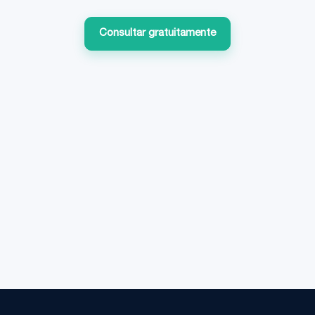
Consultar gratuitamente