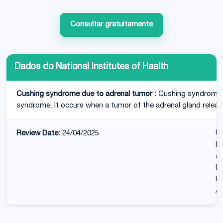
Consultar gratuitamente
Dados do National Institutes of Health
Cushing syndrome due to adrenal tumor :
Cushing syndrome d
syndrome. It occurs when a tumor of the adrenal gland relea
Review Date:
24/04/2025
U
MD
an
by
Br
A.