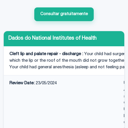
Consultar gratuitamente
Dados do National Institutes of Health
Cleft lip and palate repair - discharge :
Your child had surgery 
which the lip or the roof of the mouth did not grow together 
Your child had general anesthesia (asleep and not feeling pain
Review Date:
23/05/2024
U
As
an
Ot
Un
Ho
C.