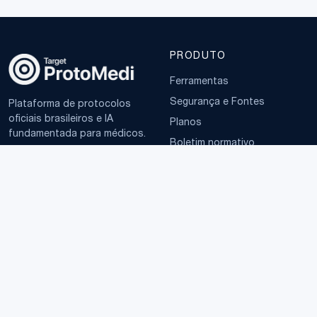
PRODUTO
Ferramentas
Segurança e Fontes
Plataforma de protocolos
oficiais brasileiros e IA
Planos
fundamentada para médicos.
Boletim normativo
EMPRESA
TERMOS
Sobre
Política de Privacidade
Contato
Termos de Uso
LGPD
© 2025–2026 ProtoMedi · CNPJ 65.126.640/0001-98