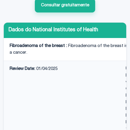
Consultar gratuitamente
Dados do National Institutes of Health
Fibroadenoma of the breast :
Fibroadenoma of the breast is 
a cancer.
Review Date:
01/04/2025
U
Di
wi
Ca
Re
NY
Ne
MD
Ed
t