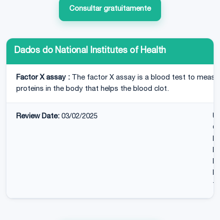
Consultar gratuitamente
Dados do National Institutes of Health
Factor X assay :
The factor X assay is a blood test to measure
proteins in the body that helps the blood clot.
Review Date:
03/02/2025
U
On
FL
Ne
MD
Ed
t