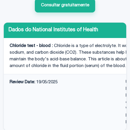
Consultar gratuitamente
Dados do National Institutes of Health
Chloride test - blood :
Chloride is a type of electrolyte. It w
sodium, and carbon dioxide (CO2). These substances help ke
maintain the body's acid-base balance. This article is about 
amount of chloride in the fluid portion (serum) of the blood.
Review Date:
19/05/2025
U
MP
Di
of
WA
Me
Di