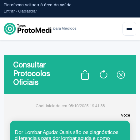
Plataforma voltada à área da saúde
Entrar
·
Cadastrar
para Médicos
Consultar
Protocolos
Oficiais
Chat iniciado em 08/10/2025 19:41:38
Você
Dor Lombar Aguda: Quais são os diagnósticos
diferenciais para dor lombar aguda e como