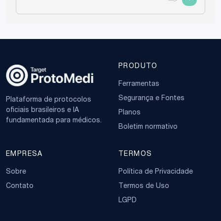
Fatores Clínicos
: Pressão arterial,
tabagismo, índice de massa corporal
(IMC), diabetes, entre outros.
Exames Laboratoriais
: Análise de
lipídios, glicemia, entre outros.
PRODUTO
Ferramentas de Estratificação
:
Ferramentas
Segurança e Fontes
Plataforma de protocolos
Escore de Risco de Framingham
: Uma
oficiais brasileiros e IA
Planos
das ferramentas mais utilizadas, que
fundamentada para médicos.
considera fatores como idade, sexo,
Boletim normativo
colesterol total, HDL, pressão arterial
e tabagismo.
EMPRESA
TERMOS
Escore de Risco Global (ERG)
: Um
Sobre
Política de Privacidade
refinamento do Escore de
Framingham, que introduz algoritmos
Contato
Termos de Uso
específicos para homens e mulheres,
LGPD
endossado por diretrizes brasileiras.