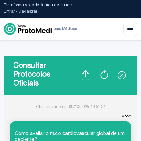
Plataforma voltada à área da saúde
Entrar
·
Cadastrar
para Médicos
Consultar
Protocolos
Oficiais
Chat iniciado em 08/10/2025 18:51:34
Você
Como avaliar o risco cardiovascular global de um
paciente?