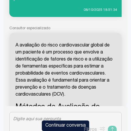
08/10/2025 18:51:34
Consultor especializado
A avaliação do risco cardiovascular global de
um paciente é um processo que envolve a
identificação de fatores de risco e a utilização
de ferramentas específicas para estimar a
probabilidade de eventos cardiovasculares.
Essa avaliação é fundamental para orientar a
prevenção e o tratamento de doenças
cardiovasculares (DCV).
Métodos de Avaliação do
Risco Cardiovascular
Continuar conversa
Identificação de Fatores de Risco
:
Filtros