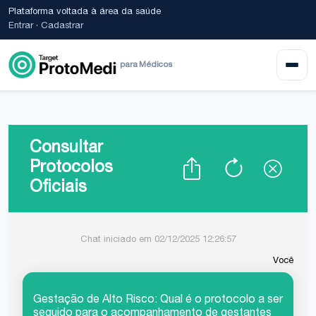
Plataforma voltada à área da saúde
Entrar
·
Cadastrar
para Médicos
Consultar
Protocolos
Oficiais
Chat iniciado em 02/12/2025 12:26:57
Você
Gestação de Alto Risco: Qual é o protocolo a ser
seguido para o acompanhamento de gestantes