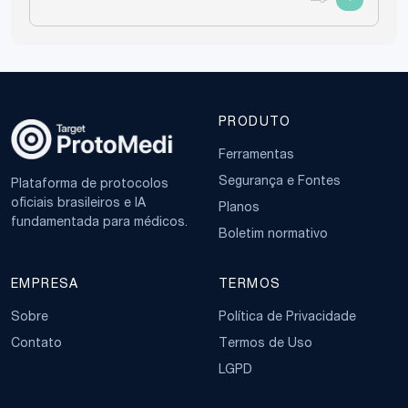
Acompanhamento para
Gestantes de Alto Risco
Estratificação de Risco
:
A avaliação do risco deve ser
PRODUTO
realizada em todas as consultas de
Ferramentas
pré-natal, identificando fatores que
possam indicar a necessidade de um
Segurança e Fontes
Plataforma de protocolos
oficiais brasileiros e IA
acompanhamento mais intensivo.
Planos
fundamentada para médicos.
Fatores de risco incluem condições
Boletim normativo
médicas pré-existentes, complicações
gestacionais, e características
EMPRESA
TERMOS
demográficas desfavoráveis.
Sobre
Política de Privacidade
Encaminhamento
:
Contato
Termos de Uso
Gestantes identificadas com risco
LGPD
elevado devem ser encaminhadas para