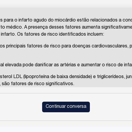
eis para o infarto agudo do miocárdio estão relacionados a co
ento médico. A presença desses fatores aumenta significativam
infarto. Os fatores de risco identificados incluem:
s principais fatores de risco para doenças cardiovasculares, p
ial elevada pode danificar as artérias e aumentar o risco de infa
sterol LDL (lipoproteína de baixa densidade) e triglicerídeos, j
 são fatores de risco significativos.
cialmente quando mal controlado, aumenta o risco de doenças 
Continuar conversa
 coronariana precoce
: Ter um histórico familiar de infarto em 
 risco importante.
áveis porque podem ser abordados através de mudanças no esti