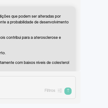
ndições que podem ser alteradas por
ente a probabilidade de desenvolvimento
ois contribui para a aterosclerose e
rto.
untamente com baixos níveis de colesterol
cardiovasculares.
homens com menos de 55 anos e mulheres
Filtros
lo de vida, como parar de fumar,