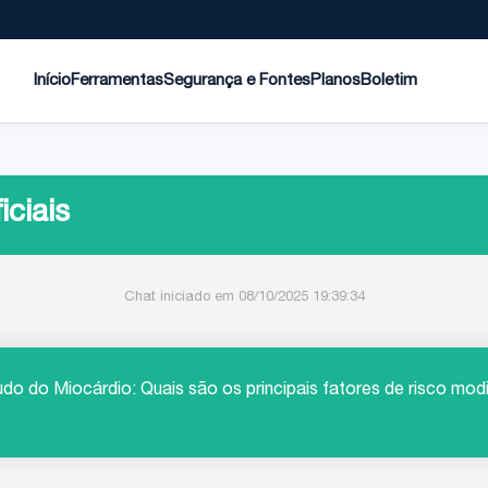
Início
Ferramentas
Segurança e Fontes
Planos
Boletim
iciais
Chat iniciado em 08/10/2025 19:39:34
udo do Miocárdio: Quais são os principais fatores de risco mod