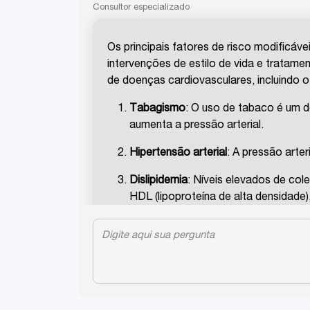
Consultor especializado
Os principais fatores de risco modificáv
intervenções de estilo de vida e tratam
de doenças cardiovasculares, incluindo o 
Tabagismo
: O uso de tabaco é um do
aumenta a pressão arterial.
Hipertensão arterial
: A pressão arter
Dislipidemia
: Níveis elevados de cole
HDL (lipoproteína de alta densidade),
Diabetes mellitus
: O diabetes, espe
História familiar de doença arterial
com menos de 65 anos é um fator de
Esses fatores são considerados modific