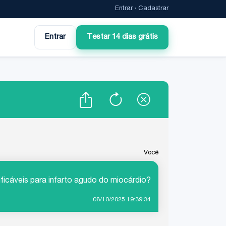
Entrar
·
Cadastrar
Entrar
Testar 14 dias grátis
Você
ificáveis para infarto agudo do miocárdio?
08/10/2025 19:39:34