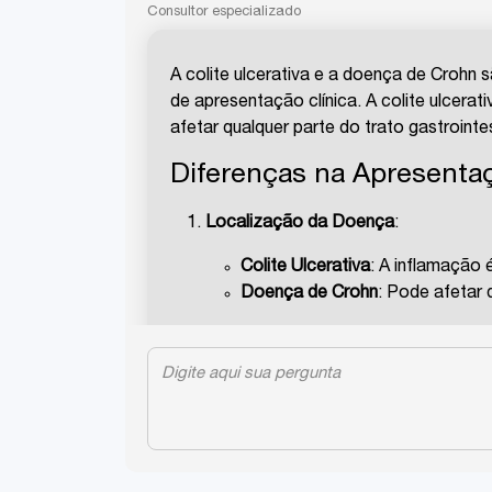
Consultor especializado
A colite ulcerativa e a doença de Crohn 
de apresentação clínica. A colite ulcer
afetar qualquer parte do trato gastroint
Diferenças na Apresentaç
Localização da Doença
:
Colite Ulcerativa
: A inflamação é
Doença de Crohn
: Pode afetar 
Padrão de Inflamação
:
Colite Ulcerativa
: A inflamação 
Doença de Crohn
: A inflamação
todas as camadas da parede inte
Sintomas
: