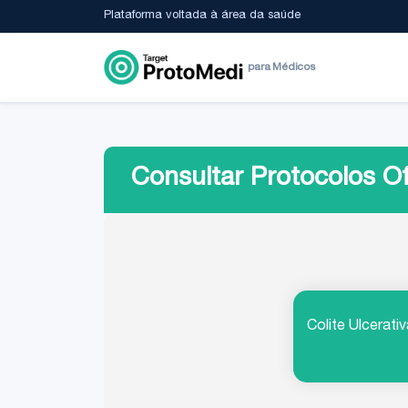
Plataforma voltada à área da saúde
para Médicos
Consultar Protocolos Of
Colite Ulcerati