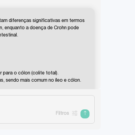
ntam diferenças significativas em termos
lon, enquanto a doença de Crohn pode
testinal.
 para o cólon (colite total).
nus, sendo mais comum no íleo e cólon.
s entre áreas afetadas, e pode envolver
Filtros