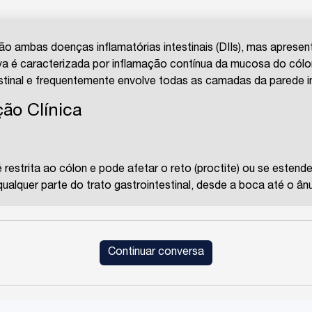
são ambas doenças inflamatórias intestinais (DIIs), mas aprese
ativa é caracterizada por inflamação contínua da mucosa do có
estinal e frequentemente envolve todas as camadas da parede in
ão Clínica
 restrita ao cólon e pode afetar o reto (proctite) ou se estender
qualquer parte do trato gastrointestinal, desde a boca até o â
é contínua e superficial, afetando apenas a mucosa.
Continuar conversa
 pode ser segmentar, com áreas de tecido saudável intercalada
stinal.