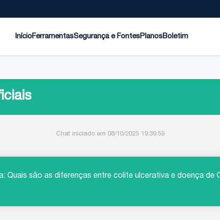
Início
Ferramentas
Segurança e Fontes
Planos
Boletim
iciais
Chat iniciado em 08/10/2025 19:39:59
va: Quais são as diferenças entre colite ulcerativa e doença d