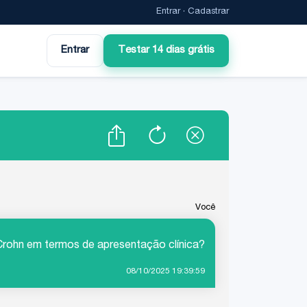
Entrar
·
Cadastrar
Entrar
Testar 14 dias grátis
Você
e Crohn em termos de apresentação clínica?
08/10/2025 19:39:59