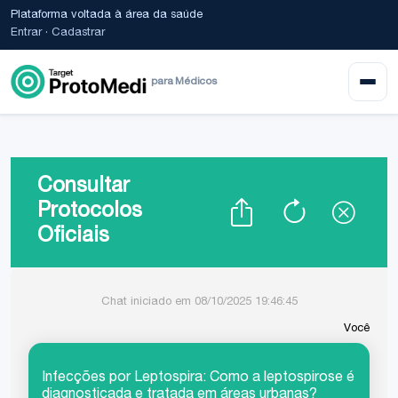
Plataforma voltada à área da saúde
Entrar
·
Cadastrar
para Médicos
Consultar
Protocolos
Oficiais
Chat iniciado em 08/10/2025 19:46:45
Você
Infecções por Leptospira: Como a leptospirose é
diagnosticada e tratada em áreas urbanas?