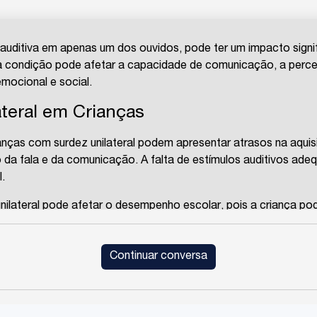
a auditiva em apenas um dos ouvidos, pode ter um impacto signif
a condição pode afetar a capacidade de comunicação, a percep
mocional e social.
teral em Crianças
ianças com surdez unilateral podem apresentar atrasos na aqui
o da fala e da comunicação. A falta de estímulos auditivos ade
.
unilateral pode afetar o desempenho escolar, pois a criança pod
 em sala de aula. Isso pode levar a um desempenho acadêmico 
Continuar conversa
ouvir pode impactar a capacidade da criança de se socializar co
toestima e dificuldades em formar amizades.
ural (ou seja, a capacidade de ouvir com ambos os ouvidos) é i