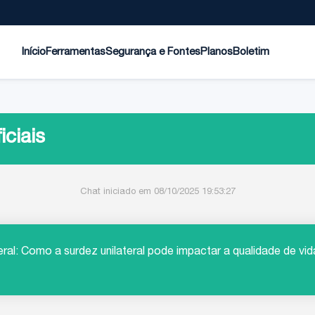
Início
Ferramentas
Segurança e Fontes
Planos
Boletim
iciais
Chat iniciado em 08/10/2025 19:53:27
eral: Como a surdez unilateral pode impactar a qualidade de vi