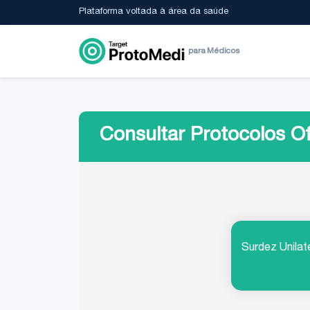
Plataforma voltada à área da saúde
para Médicos
Consultar Protocolos Of
Surdez Unilat