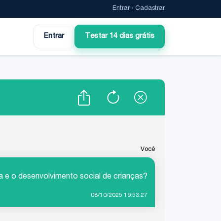
Entrar
·
Cadastrar
Entrar
Testar 14 dias grátis
Você
da e o desenvolvimento social de crianças?
08/10/2025 19:53:27