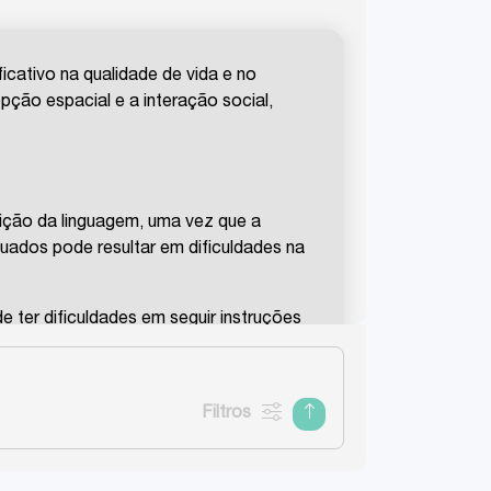
icativo na qualidade de vida e no
ção espacial e a interação social,
sição da linguagem, uma vez que a
quados pode resultar em dificuldades na
e ter dificuldades em seguir instruções
inferior em comparação com seus
Filtros
m outras crianças. Isso pode resultar em
mportante para a localização de sons.