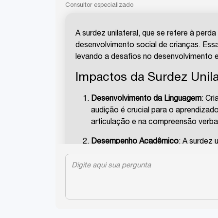
Consultor especializado
A surdez unilateral, que se refere à perd
desenvolvimento social de crianças. Ess
levando a desafios no desenvolvimento e
Impactos da Surdez Unila
Desenvolvimento da Linguagem
: Cr
audição é crucial para o aprendizad
articulação e na compreensão verbal
Desempenho Acadêmico
: A surdez 
verbais e participar de discussões
colegas.
Interação Social
: A dificuldade em 
sentimentos de isolamento, baixa au
Percepção Espacial
: A audição bina